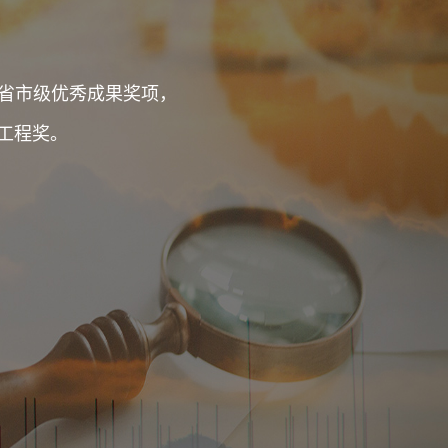
及省市级优秀成果奖项，
质工程奖。