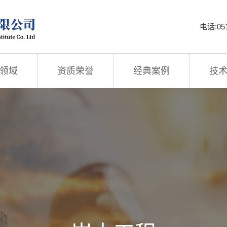
电话:051
领域
资质荣誉
经典案例
技