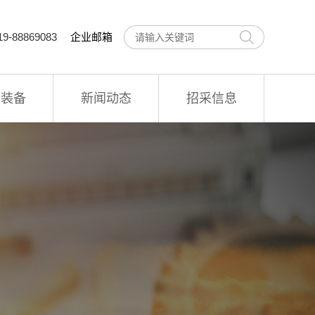
9-88869083
企业邮箱
术装备
新闻动态
招采信息