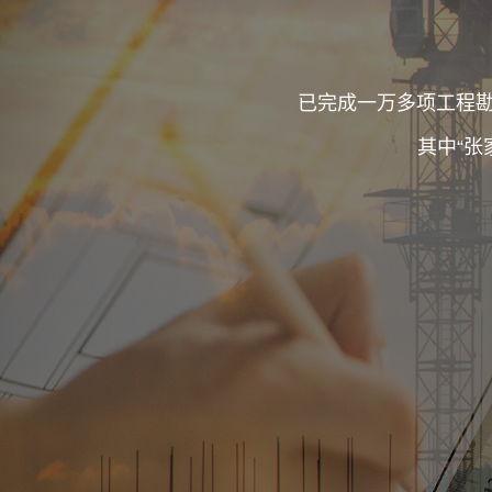
已完成一万多项工程勘
其中“张