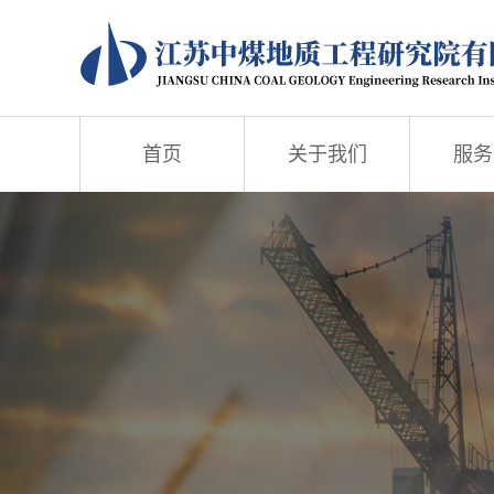
首页
关于我们
服务