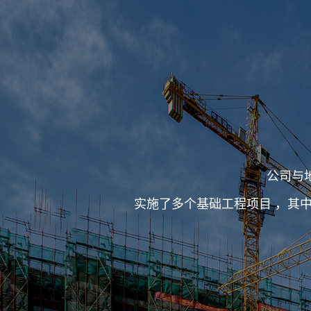
公司与
实施了多个基础工程项目 ，其