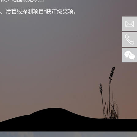
雨、污管线探测项目”获市级奖项。