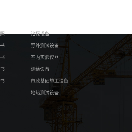
荣誉
技术装备
照
钻探设备
书
野外测试设备
书
室内实验仪器
书
测绘设备
书
市政基础施工设备
地热测试设备