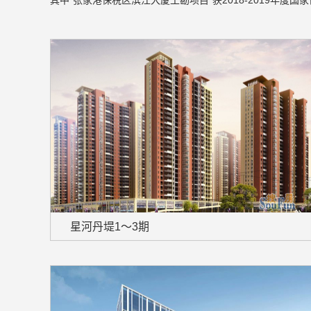
其中“张家港保税区滨江大厦工勘项目”获2018-2019年度国
星河丹堤1～3期