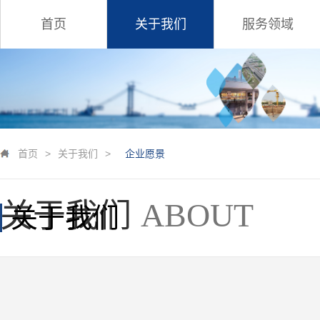
首页
关于我们
服务领域
首页
>
关于我们
>
企业愿景
关于我们
ABOUT
关于我们