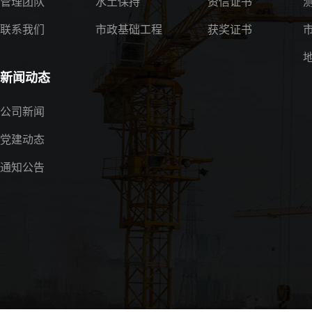
管理团队
水土保持
资信证书
联系我们
市政基础工程
获奖证书
新闻动态
公司新闻
党建动态
通知公告