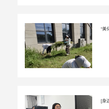
"美
[身