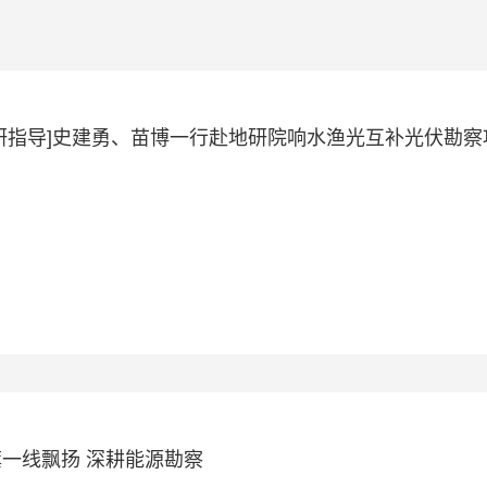
调研指导]史建勇、苗博一行赴地研院响水渔光互补光伏勘
一线飘扬 深耕能源勘察